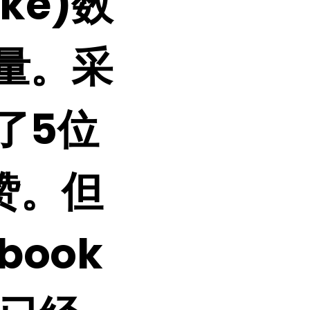
ke)数
量。采
了5位
赞。但
book