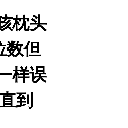
孩枕头
位数但
一样误
 直到