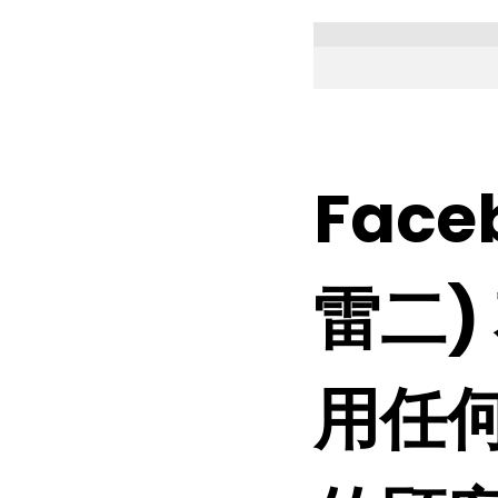
Fac
雷二)
用任