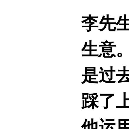
李先
生意
是过
踩了
他运用C