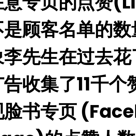
意专页的点赞(Li
不是顾客名单的数
象李先生在过去花
告收集了11千个
脸书专页 (Face