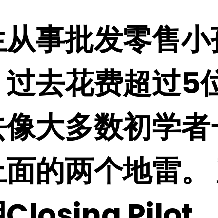
生从事批发零售小
。过去花费超过5
去像大多数初学者
上面的两个地雷。
losing Pilot