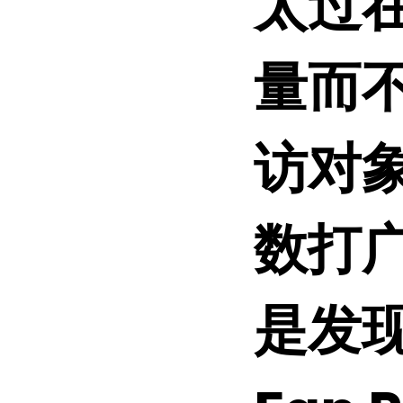
太过在
量而
访对
数打广
是发现