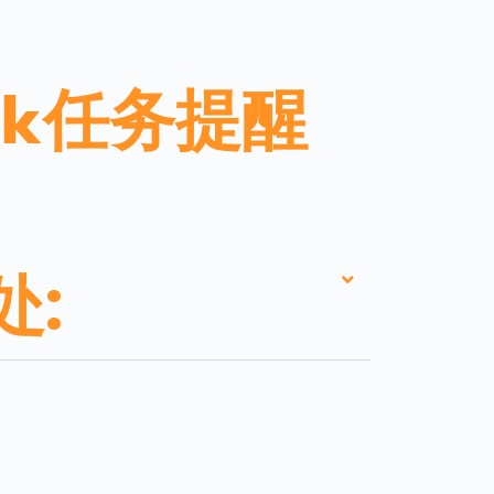
sk任务提醒
处: