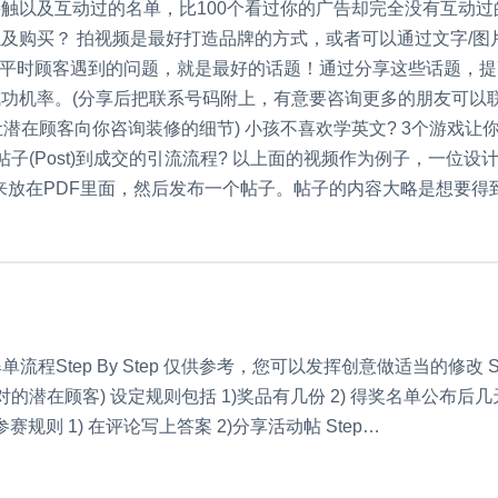
触以及互动过的名单，比100个看过你的广告却完全没有互动过
买？ 拍视频是最好打造品牌的方式，或者可以通过文字/图片制作
想平时顾客遇到的问题，就是最好的话题！通过分享这些话题，提
功机率。(分享后把联系号码附上，有意要咨询更多的朋友可以联
让潜在顾客向你咨询装修的细节) 小孩不喜欢学英文? 3个游戏
帖子(Post)到成交的引流流程? 以上面的视频作为例子，一位
出来放在PDF里面，然后发布一个帖子。帖子的内容大略是想要得到
程Step By Step 仅供参考，您可以发挥创意做适当的修改 
潜在顾客) 设定规则包括 1)奖品有几份 2) 得奖名单公布后几天
则 1) 在评论写上答案 2)分享活动帖 Step…