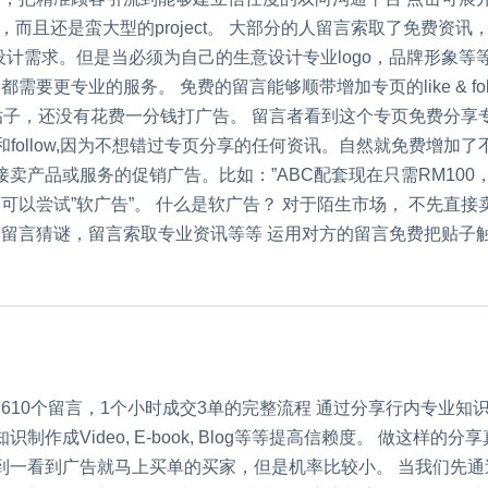
，而且还是蛮大型的project。 大部分的人留言索取了免费资
设计需求。但是当必须为自己的生意设计专业logo，品牌形象
专业的服务。 免费的留言能够顺带增加专页的like & follow
个免费分享的贴子，还没有花费一分钱打广告。 留言者看到这个专页免
和follow,因为不想错过专页分享的任何资讯。自然就免费增加
卖产品或服务的促销广告。比如：”ABC配套现在只需RM100，马
以尝试”软广告”。 什么是软广告？ 对于陌生市场， 不先直接卖
谜，留言索取专业资讯等等 运用对方的留言免费把贴子触及朋友圈 (同
10个留言，1个小时成交3单的完整流程 通过分享行内专业知识，
识制作成Video, E-book, Blog等等提高信赖度。 做这
可能遇到一看到广告就马上买单的买家，但是机率比较小。 当我们