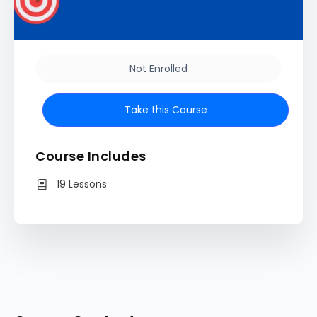
Not Enrolled
Take this Course
Course Includes
19 Lessons